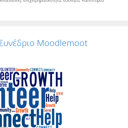
εκπαίδευση
,
Επιχειρηματικότητα
,
ευελιξία
,
Καινοτομία
ο Συνέδριο Moodlemoot