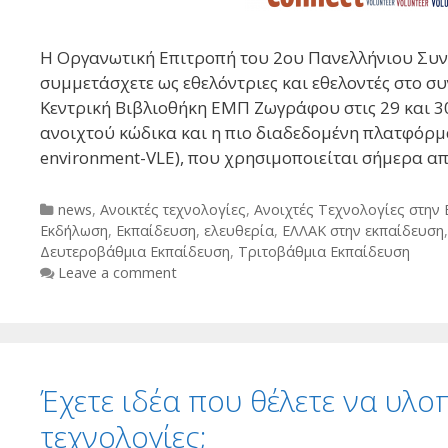
H Οργανωτική Επιτροπή του 2ου Πανελλήνιου Συ
συμμετάσχετε ως εθελόντριες και εθελοντές στο σ
Κεντρική Βιβλιοθήκη ΕΜΠ Ζωγράφου στις 29 και 3
ανοιχτού κώδικα και η πιο διαδεδομένη πλατφόρμα
environment-VLE), που χρησιμοποιείται σήμερα α
Categories
news
,
Ανοικτές τεχνολογίες
,
Ανοιχτές Τεχνολογίες στην
Εκδήλωση
,
Εκπαίδευση
,
ελευθερία
,
ΕΛΛΑΚ στην εκπαίδευση
Δευτεροβάθμια Εκπαίδευση
,
Τριτοβάθμια Εκπαίδευση
Leave a comment
Έχετε ιδέα που θέλετε να υλο
τεχνολογίες;