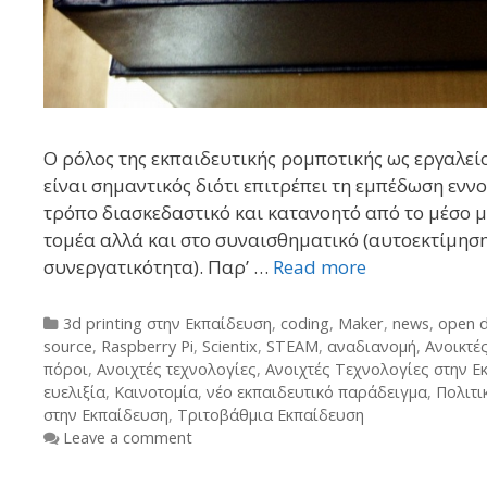
Ο ρόλος της εκπαιδευτικής ρομποτικής ως εργαλεί
είναι σημαντικός διότι επιτρέπει τη εμπέδωση εν
τρόπο διασκεδαστικό και κατανοητό από το μέσο μα
τομέα αλλά και στο συναισθηματικό (αυτοεκτίμηση
συνεργατικότητα). Παρ’ …
Read more
Categories
3d printing στην Εκπαίδευση
,
coding
,
Maker
,
news
,
open d
source
,
Raspberry Pi
,
Scientix
,
STEAM
,
αναδιανομή
,
Ανοικτέ
πόροι
,
Ανοιχτές τεχνολογίες
,
Ανοιχτές Τεχνολογίες στην Ε
ευελιξία
,
Καινοτομία
,
νέο εκπαιδευτικό παράδειγμα
,
Πολιτι
στην Εκπαίδευση
,
Τριτοβάθμια Εκπαίδευση
Leave a comment