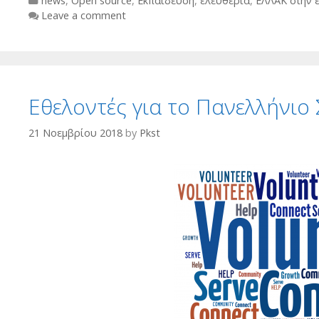
news
,
Open source
,
Εκπαίδευση
,
ελευθερία
,
ΕΛΛΑΚ στην 
Leave a comment
Εθελοντές για το Πανελλήνι
21 Νοεμβρίου 2018
by
Pkst