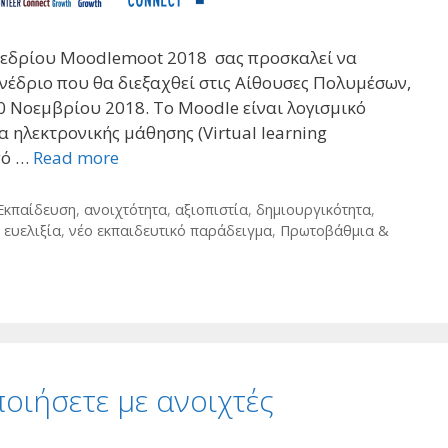
νεδρίου Moodlemoot 2018 σας προσκαλεί να
υνέδριο που θα διεξαχθεί στις Αίθουσες Πολυμέσων,
0 Νοεμβρίου 2018. Το Moodle είναι λογισμικό
 ηλεκτρονικής μάθησης (Virtual learning
πό …
Read more
 Εκπαίδευση
,
ανοιχτότητα
,
αξιοπιστία
,
δημιουργικότητα
,
,
ευελιξία
,
νέο εκπαιδευτικό παράδειγμα
,
Πρωτοβάθμια &
ποιήσετε με ανοιχτές