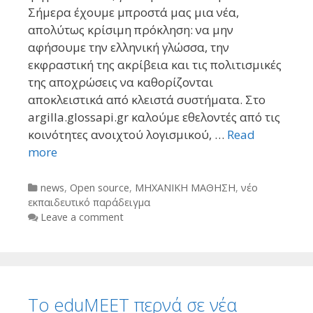
Σήμερα έχουμε μπροστά μας μια νέα,
απολύτως κρίσιμη πρόκληση: να μην
αφήσουμε την ελληνική γλώσσα, την
εκφραστική της ακρίβεια και τις πολιτισμικές
της αποχρώσεις να καθορίζονται
αποκλειστικά από κλειστά συστήματα. Στο
argilla.glossapi.gr καλούμε εθελοντές από τις
κοινότητες ανοιχτού λογισμικού, …
Read
more
Categories
news
,
Open source
,
ΜΗΧΑΝΙΚΗ ΜΑΘΗΣΗ
,
νέο
εκπαιδευτικό παράδειγμα
Leave a comment
Το eduMEET περνά σε νέα