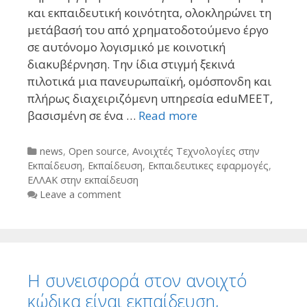
και εκπαιδευτική κοινότητα, ολοκληρώνει τη
μετάβασή του από χρηματοδοτούμενο έργο
σε αυτόνομο λογισμικό με κοινοτική
διακυβέρνηση. Την ίδια στιγμή ξεκινά
πιλοτικά μια πανευρωπαϊκή, ομόσπονδη και
πλήρως διαχειριζόμενη υπηρεσία eduMEET,
βασισμένη σε ένα …
Read more
Categories
news
,
Open source
,
Ανοιχτές Τεχνολογίες στην
Εκπαίδευση
,
Εκπαίδευση
,
Εκπαιδευτικες εφαρμογές
,
ΕΛΛΑΚ στην εκπαίδευση
Leave a comment
Η συνεισφορά στον ανοιχτό
κώδικα είναι εκπαίδευση,