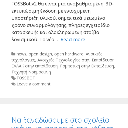
FOSSBot:v2 θα είναι μια αναβαθμισμένη, 3D-
εκτυπώσιμη έκδοση με ενισχυμένη
υποστήριξη υλικού, σημαντικά μειωμένο
χρόνο συναρμολόγησης, πλήρες εγχειρίδιο
κατασκευής και ολοκληρωμένη στοίβα
λογισμικού. Το νέο …
Read more
Categories
news
,
open design
,
open hardware
,
Ανοικτές
τεχνολογίες
,
Ανοιχτές Τεχνολογίες στην Εκπαίδευση
,
ΕΛΛΑΚ στην εκπαίδευση
,
Ρομποτική στην Εκπαίδευση
,
Τεχνητή Νοημοσύνη
Tags
FOSSBOT
Leave a comment
Να ξαναδώσουμε στο σχολείο