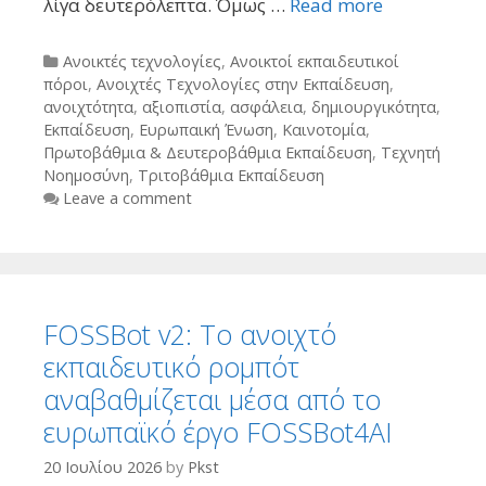
λίγα δευτερόλεπτα. Όμως …
Read more
Categories
Ανοικτές τεχνολογίες
,
Ανοικτοί εκπαιδευτικοί
πόροι
,
Ανοιχτές Τεχνολογίες στην Εκπαίδευση
,
ανοιχτότητα
,
αξιοπιστία
,
ασφάλεια
,
δημιουργικότητα
,
Εκπαίδευση
,
Ευρωπαική Ένωση
,
Καινοτομία
,
Πρωτοβάθμια & Δευτεροβάθμια Εκπαίδευση
,
Τεχνητή
Νοημοσύνη
,
Τριτοβάθμια Εκπαίδευση
Leave a comment
FOSSBot v2: Το ανοιχτό
εκπαιδευτικό ρομπότ
αναβαθμίζεται μέσα από το
ευρωπαϊκό έργο FOSSBot4AI
20 Ιουλίου 2026
by
Pkst