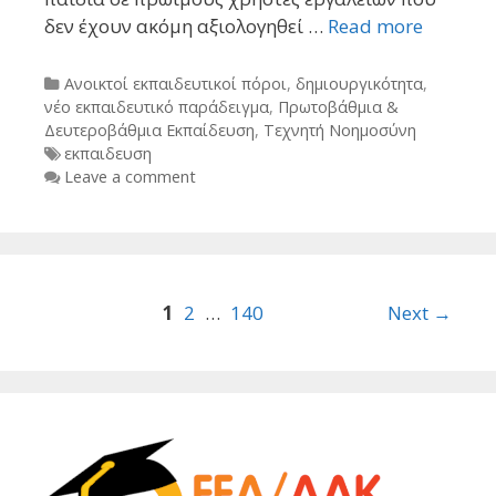
δεν έχουν ακόμη αξιολογηθεί …
Read more
Categories
Ανοικτοί εκπαιδευτικοί πόροι
,
δημιουργικότητα
,
νέο εκπαιδευτικό παράδειγμα
,
Πρωτοβάθμια &
Δευτεροβάθμια Εκπαίδευση
,
Τεχνητή Νοημοσύνη
Tags
εκπαιδευση
Leave a comment
Post
1
2
…
140
Next →
navigation