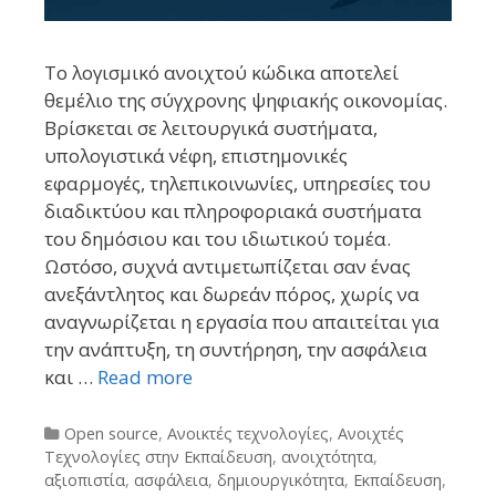
Το λογισμικό ανοιχτού κώδικα αποτελεί
θεμέλιο της σύγχρονης ψηφιακής οικονομίας.
Βρίσκεται σε λειτουργικά συστήματα,
υπολογιστικά νέφη, επιστημονικές
εφαρμογές, τηλεπικοινωνίες, υπηρεσίες του
διαδικτύου και πληροφοριακά συστήματα
του δημόσιου και του ιδιωτικού τομέα.
Ωστόσο, συχνά αντιμετωπίζεται σαν ένας
ανεξάντλητος και δωρεάν πόρος, χωρίς να
αναγνωρίζεται η εργασία που απαιτείται για
την ανάπτυξη, τη συντήρηση, την ασφάλεια
και …
Read more
Categories
Open source
,
Ανοικτές τεχνολογίες
,
Ανοιχτές
Τεχνολογίες στην Εκπαίδευση
,
ανοιχτότητα
,
αξιοπιστία
,
ασφάλεια
,
δημιουργικότητα
,
Εκπαίδευση
,