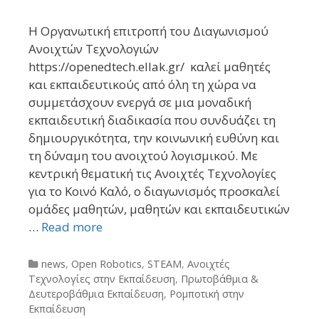
Η Οργανωτική επιτροπή του Διαγωνισμού
Ανοιχτών Τεχνολογιών
https://openedtech.ellak.gr/ καλεί μαθητές
και εκπαιδευτικούς από όλη τη χώρα να
συμμετάσχουν ενεργά σε μια μοναδική
εκπαιδευτική διαδικασία που συνδυάζει τη
δημιουργικότητα, την κοινωνική ευθύνη και
τη δύναμη του ανοιχτού λογισμικού. Με
κεντρική θεματική τις Ανοιχτές Τεχνολογίες
για το Κοινό Καλό, ο διαγωνισμός προσκαλεί
ομάδες μαθητών, μαθητών και εκπαιδευτικών
…
Read more
Categories
news
,
Open Robotics
,
STEAM
,
Ανοιχτές
Τεχνολογίες στην Εκπαίδευση
,
Πρωτοβάθμια &
Δευτεροβάθμια Εκπαίδευση
,
Ρομποτική στην
Εκπαίδευση