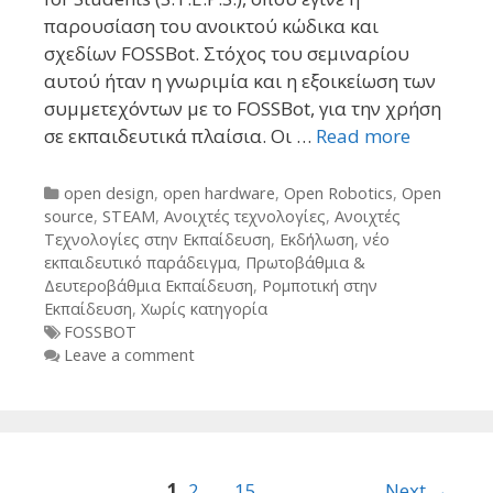
παρουσίαση του ανοικτού κώδικα και
σχεδίων FOSSBot. Στόχος του σεμιναρίου
αυτού ήταν η γνωριμία και η εξοικείωση των
συμμετεχόντων με το FOSSBot, για την χρήση
σε εκπαιδευτικά πλαίσια. Οι …
Read more
Categories
open design
,
open hardware
,
Open Robotics
,
Open
source
,
STEAM
,
Ανοιχτές τεχνολογίες
,
Ανοιχτές
Τεχνολογίες στην Εκπαίδευση
,
Εκδήλωση
,
νέο
εκπαιδευτικό παράδειγμα
,
Πρωτοβάθμια &
Δευτεροβάθμια Εκπαίδευση
,
Ρομποτική στην
Εκπαίδευση
,
Χωρίς κατηγορία
Tags
FOSSBOT
Leave a comment
Post
1
2
…
15
Next →