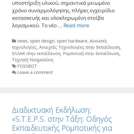
υποστήριξη υλικού, σημαντικά μειωμένο
χρόνο συναρμολόγησης, πλήρες εγχειρίδιο
κατασκευής και ολοκληρωμένη στοίβα
λογισμικού. Το νέο …
Read more
Categories
news
,
open design
,
open hardware
,
Ανοικτές
τεχνολογίες
,
Ανοιχτές Τεχνολογίες στην Εκπαίδευση
,
ΕΛΛΑΚ στην εκπαίδευση
,
Ρομποτική στην Εκπαίδευση
,
Τεχνητή Νοημοσύνη
Tags
FOSSBOT
Leave a comment
Διαδικτυακή Εκδήλωση:
«S.T.E.P.S. στην Τάξη: Οδηγός
Εκπαιδευτικής Ρομποτικής για