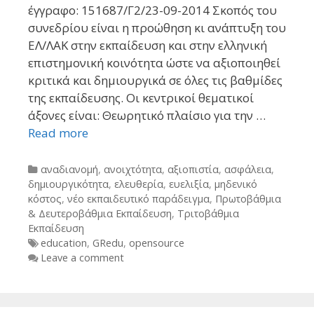
έγγραφο: 151687/Γ2/23-09-2014 Σκοπός του
συνεδρίου είναι η προώθηση κι ανάπτυξη του
ΕΛ/ΛΑΚ στην εκπαίδευση και στην ελληνική
επιστημονική κοινότητα ώστε να αξιοποιηθεί
κριτικά και δημιουργικά σε όλες τις βαθμίδες
της εκπαίδευσης. Οι κεντρικοί θεματικοί
άξονες είναι: Θεωρητικό πλαίσιο για την …
Read more
Categories
αναδιανομή
,
ανοιχτότητα
,
αξιοπιστία
,
ασφάλεια
,
δημιουργικότητα
,
ελευθερία
,
ευελιξία
,
μηδενικό
κόστος
,
νέο εκπαιδευτικό παράδειγμα
,
Πρωτοβάθμια
& Δευτεροβάθμια Εκπαίδευση
,
Τριτοβάθμια
Εκπαίδευση
Tags
education
,
GRedu
,
opensource
Leave a comment