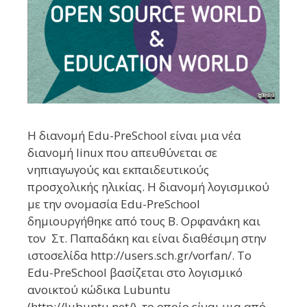
Η διανομή Edu-PreSchool είναι μια νέα
διανομή linux που απευθύνεται σε
νηπιαγωγούς και εκπαιδευτικούς
προσχολικής ηλικίας. Η διανομή λογισμικού
με την ονομασία Εdu-PreSchool
δημιουργήθηκε από τους Β. Ορφανάκη και
τον Στ. Παπαδάκη και είναι διαθέσιμη στην
ιστοσελίδα http://users.sch.gr/vorfan/. Το
Εdu-PreSchool βασίζεται στο λογισμικό
ανοικτού κώδικα Lubuntu
(http://lubuntu.net/), το οποίο είναι μια από