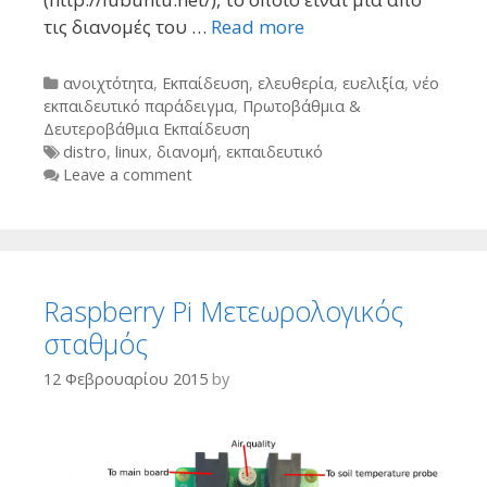
τις διανομές του …
Read more
Categories
ανοιχτότητα
,
Εκπαίδευση
,
ελευθερία
,
ευελιξία
,
νέο
εκπαιδευτικό παράδειγμα
,
Πρωτοβάθμια &
Δευτεροβάθμια Εκπαίδευση
Tags
distro
,
linux
,
διανομή
,
εκπαιδευτικό
Leave a comment
Raspberry Pi Μετεωρολογικός
σταθμός
12 Φεβρουαρίου 2015
by