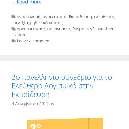
…
Read more
Categories
αναδιανομή
,
ανοιχτότητα
,
Εκπαίδευση
,
ελευθερία
,
ευελιξία
,
μηδενικό κόστος
Tags
openhardware
,
opensource
,
RaspberryPi
,
weather
station
Leave a comment
2ο πανελλήνιο συνέδριο για το
Ελεύθερο Λογισμικό στην
Εκπαίδευση
4 Δεκεμβρίου 2014
by