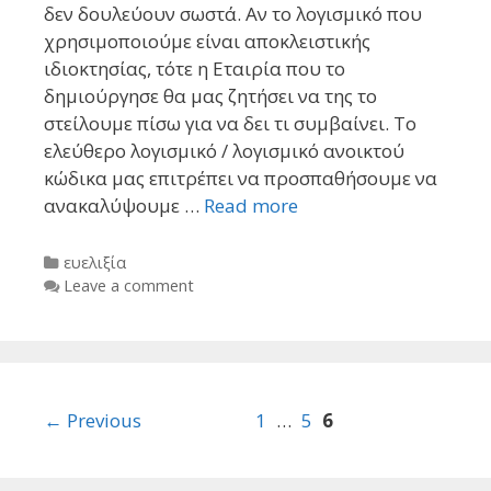
δεν δουλεύουν σωστά. Αν το λογισμικό που
χρησιμοποιούμε είναι αποκλειστικής
ιδιοκτησίας, τότε η Εταιρία που το
δημιούργησε θα μας ζητήσει να της το
στείλουμε πίσω για να δει τι συμβαίνει. To
ελεύθερο λογισμικό / λογισμικό ανοικτού
κώδικα μας επιτρέπει να προσπαθήσουμε να
ανακαλύψουμε …
Read more
Categories
ευελιξία
Leave a comment
Post
← Previous
1
…
5
6
navigation