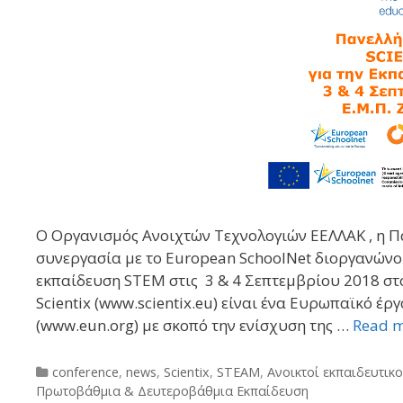
Ο Οργανισμός Ανοιχτών Τεχνολογιών ΕΕΛΛΑΚ , η
συνεργασία με το European SchoolNet διοργανώνου
εκπαίδευση STEM στις 3 & 4 Σεπτεμβρίου 2018 στ
Scientix (www.scientix.eu) είναι ένα Ευρωπαϊκό έ
(www.eun.org) με σκοπό την ενίσχυση της …
Read 
Categories
conference
,
news
,
Scientix
,
STEAM
,
Ανοικτοί εκπαιδευτικο
Πρωτοβάθμια & Δευτεροβάθμια Εκπαίδευση