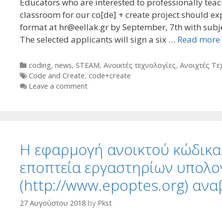
Educators who are interested to professionally t
classroom for our co[de] + create project should exp
format at hr@eellak.gr by September, 7th with sub
The selected applicants will sign a six …
Read more
Categories
coding
,
news
,
STEAM
,
Ανοικτές τεχνολογίες
,
Ανοιχτές Τε
Tags
Code and Create
,
code+create
Leave a comment
H εφαρμογή ανοικτού κώδικα γ
εποπτεία εργαστηρίων υπολο
(http://www.epoptes.org) ανα
27 Αυγούστου 2018
by
Pkst