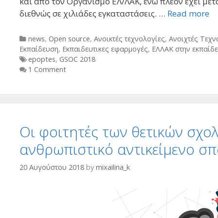
και από τον Οργανισμό ΕΛ/ΛΑΚ, ενώ πλέον έχει με
διεθνώς σε χιλιάδες εγκαταστάσεις. …
Read more
Categories
news
,
Open source
,
Ανοικτές τεχνολογίες
,
Ανοιχτές Τεχν
Εκπαίδευση
,
Εκπαιδευτικες εφαρμογές
,
ΕΛΛΑΚ στην εκπαίδ
Tags
epoptes
,
GSOC 2018
1 Comment
Οι φοιτητές των θετικών σχολ
ανθρωπιστικό αντικείμενο σ
20 Αυγούστου 2018
by
mixailina_k