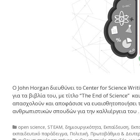
Ο John Horgan διευθύνει το Center for Science Writi
για τα βιβλία του, με τίτλο “The End of Science” κ
απασχολούν και αποφάσισε να ευαισθητοποιήσει τ
ανθρωπιστικών σπουδών για την καλλιέργεια του
Categories
open science
,
STEAM
,
δημιουργικότητα
,
Εκπαίδευση
,
Εκπ
εκπαιδευτικό παράδειγμα
,
Πολιτική
,
Πρωτοβάθμια & Δευτε
Tags