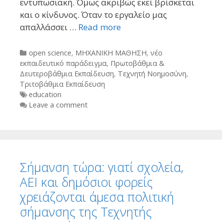
εντυπωσιακή. Όμως ακριβώς εκεί βρίσκεται
και ο κίνδυνος. Όταν το εργαλείο μας
απαλλάσσει …
Read more
Categories
open science
,
ΜΗΧΑΝΙΚΗ ΜΑΘΗΣΗ
,
νέο
εκπαιδευτικό παράδειγμα
,
Πρωτοβάθμια &
Δευτεροβάθμια Εκπαίδευση
,
Τεχνητή Νοημοσύνη
,
Τριτοβάθμια Εκπαίδευση
Tags
education
Leave a comment
Σήμανση τώρα: γιατί σχολεία,
ΑΕΙ και δημόσιοι φορείς
χρειάζονται άμεσα πολιτική
σήμανσης της Τεχνητής