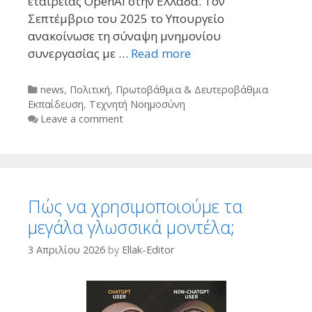
εταιρείας OpenAI στην Ελλάδα. Τον
Σεπτέμβριο του 2025 το Υπουργείο
ανακοίνωσε τη σύναψη μνημονίου
συνεργασίας με …
Read more
Categories
news
,
Πολιτική
,
Πρωτοβάθμια & Δευτεροβάθμια
Εκπαίδευση
,
Τεχνητή Νοημοσύνη
Leave a comment
Πώς να χρησιμοποιούμε τα
μεγάλα γλωσσικά μοντέλα;
3 Απριλίου 2026
by
Ellak-Editor