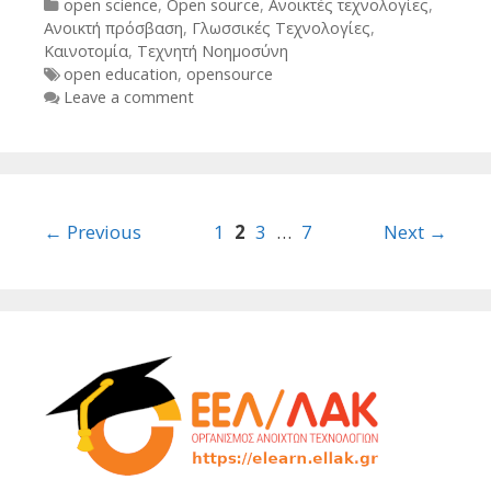
Categories
open science
,
Open source
,
Ανοικτές τεχνολογίες
,
Ανοικτή πρόσβαση
,
Γλωσσικές Τεχνολογίες
,
Καινοτομία
,
Τεχνητή Νοημοσύνη
Tags
open education
,
opensource
Leave a comment
Post
← Previous
1
2
3
…
7
Next →
navigation