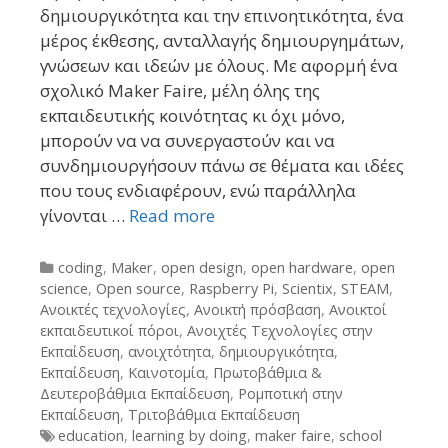
δημιουργικότητα και την επινοητικότητα, ένα
μέρος έκθεσης, ανταλλαγής δημιουργημάτων,
γνώσεων και ιδεών με όλους. Με αφορμή ένα
σχολικό Maker Faire, μέλη όλης της
εκπαιδευτικής κοινότητας κι όχι μόνο,
μπορούν να να συνεργαστούν και να
συνδημιουργήσουν πάνω σε θέματα και ιδέες
που τους ενδιαφέρουν, ενώ παράλληλα
γίνονται …
Read more
Categories
coding
,
Maker
,
open design
,
open hardware
,
open
science
,
Open source
,
Raspberry Pi
,
Scientix
,
STEAM
,
Ανοικτές τεχνολογίες
,
Ανοικτή πρόσβαση
,
Ανοικτοί
εκπαιδευτικοί πόροι
,
Ανοιχτές Τεχνολογίες στην
Εκπαίδευση
,
ανοιχτότητα
,
δημιουργικότητα
,
Εκπαίδευση
,
Καινοτομία
,
Πρωτοβάθμια &
Δευτεροβάθμια Εκπαίδευση
,
Ρομποτική στην
Εκπαίδευση
,
Τριτοβάθμια Εκπαίδευση
Tags
education
,
learning by doing
,
maker faire
,
school