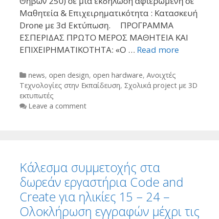
Θηβών 250) σε μια εκδήλωση αφιερωμένη σε
Μαθητεία & Επιχειρηματικότητα : Κατασκευή
Drone με 3d Εκτύπωση. ΠΡΟΓΡΑΜΜΑ
ΕΣΠΕΡΙΔΑΣ ΠΡΩΤΟ ΜΕΡΟΣ ΜΑΘΗΤΕΙΑ ΚΑΙ
ΕΠΙΧΕΙΡΗΜΑΤΙΚΟΤΗΤΑ: «Ο …
Read more
Categories
news
,
open design
,
open hardware
,
Ανοιχτές
Τεχνολογίες στην Εκπαίδευση
,
Σχολικά project με 3D
εκτυπωτές
Leave a comment
Κάλεσμα συμμετοχής στα
δωρεάν εργαστήρια Code and
Create για ηλικίες 15 – 24 –
Ολοκλήρωση εγγραφών μέχρι τις