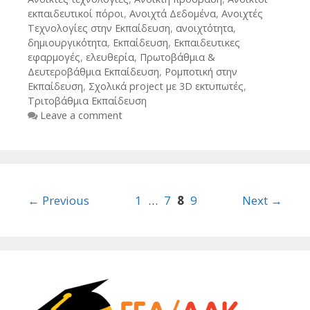
εκπαιδευτικοί πόροι
,
Ανοιχτά Δεδομένα
,
Ανοιχτές
Τεχνολογίες στην Εκπαίδευση
,
ανοιχτότητα
,
δημιουργικότητα
,
Εκπαίδευση
,
Εκπαιδευτικες
εφαρμογές
,
ελευθερία
,
Πρωτοβάθμια &
Δευτεροβάθμια Εκπαίδευση
,
Ρομποτική στην
Εκπαίδευση
,
Σχολικά project με 3D εκτυπωτές
,
Τριτοβάθμια Εκπαίδευση
Leave a comment
Post
← Previous
1
…
7
8
9
Next →
navigation