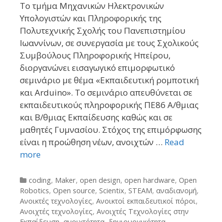
Το τμήμα Μηχανικών Ηλεκτρονικών
Υπολογιστών και Πληροφορικής της
Πολυτεχνικής Σχολής του Πανεπιστημίου
Ιωαννίνων, σε συνεργασία με τους Σχολικούς
Συμβούλους Πληροφορικής Ηπείρου,
διοργανώνει εισαγωγικό επιμορφωτικό
σεμινάριο με θέμα «Εκπαιδευτική ρομποτική
και Arduino». Το σεμινάριο απευθύνεται σε
εκπαιδευτικούς πληροφορικής ΠΕ86 Α/θμιας
και Β/θμιας Εκπαίδευσης καθώς και σε
μαθητές Γυμνασίου. Στόχος της επιμόρφωσης
είναι η προώθηση νέων, ανοιχτών …
Read
more
Categories
coding
,
Maker
,
open design
,
open hardware
,
Open
Robotics
,
Open source
,
Scientix
,
STEAM
,
αναδιανομή
,
Ανοικτές τεχνολογίες
,
Ανοικτοί εκπαιδευτικοί πόροι
,
Ανοιχτές τεχνολογίες
,
Ανοιχτές Τεχνολογίες στην
Εκπαίδευση
,
ανοιχτότητα
,
δημιουργικότητα
,