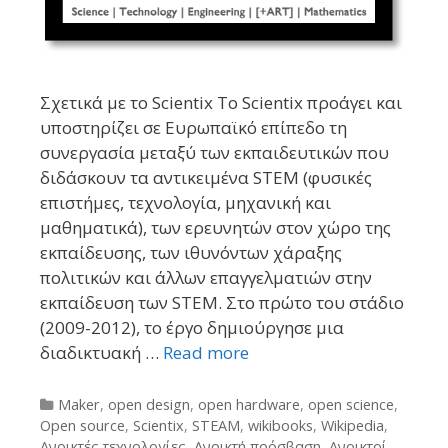
Σχετικά με το Scientix Το Scientix προάγει και
υποστηρίζει σε Ευρωπαϊκό επίπεδο τη
συνεργασία μεταξύ των εκπαιδευτικών που
διδάσκουν τα αντικειμένα STEM (φυσικές
επιστήμες, τεχνολογία, μηχανική και
μαθηματικά), των ερευνητών στον χώρο της
εκπαίδευσης, των ιθυνόντων χάραξης
πολιτικών και άλλων επαγγελματιών στην
εκπαίδευση των STEM. Στο πρώτο του στάδιο
(2009-2012), το έργο δημιούργησε μια
διαδικτυακή …
Read more
Categories
Maker
,
open design
,
open hardware
,
open science
,
Open source
,
Scientix
,
STEAM
,
wikibooks
,
Wikipedia
,
Ανοικτές τεχνολογίες
,
Ανοικτή πρόσβαση
,
Ανοικτοί