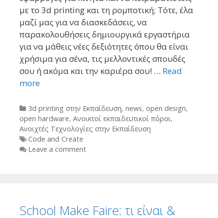
με το 3d printing και τη ρομποτική; Τότε, έλα
μαζί μας για να διασκεδάσεις, να
παρακολουθήσεις δημιουργικά εργαστήρια
για να μάθεις νέες δεξιότητες όπου θα είναι
χρήσιμα για σένα, τις μελλοντικές σπουδές
σου ή ακόμα και την καριέρα σου! …
Read
more
Categories
3d printing στην Εκπαίδευση
,
news
,
open design
,
open hardware
,
Ανοικτοί εκπαιδευτικοί πόροι
,
Ανοιχτές Τεχνολογίες στην Εκπαίδευση
Tags
Code and Create
Leave a comment
School Make Faire: τι είναι &