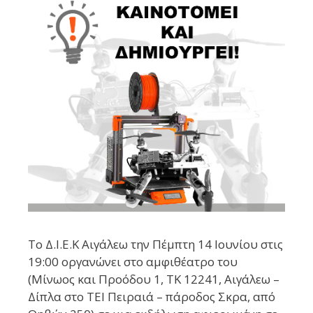
Το Δ.Ι.Ε.Κ Αιγάλεω την Πέμπτη 14 Ιουνίου στις
19:00 οργανώνει στο αμφιθέατρο του
(Μίνωος και Προόδου 1, ΤΚ 12241, Αιγάλεω –
Δίπλα στο ΤΕΙ Πειραιά – πάροδος Σκρα, από