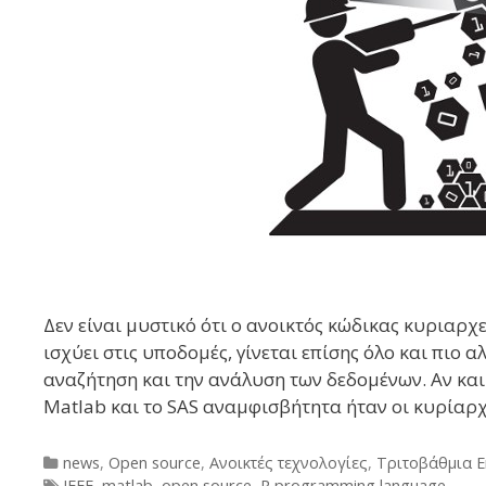
Δεν είναι μυστικό ότι o ανοικτός κώδικας κυριαρχ
ισχύει στις υποδομές, γίνεται επίσης όλο και πιο 
αναζήτηση και την ανάλυση των δεδομένων. Αν και
Matlab και το SAS αναμφισβήτητα ήταν οι κυρίαρ
Categories
news
,
Open source
,
Ανοικτές τεχνολογίες
,
Τριτοβάθμια 
Tags
IEEE
,
matlab
,
open source
,
R programming language