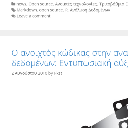
Categories
news
,
Open source
,
Ανοικτές τεχνολογίες
,
Τριτοβάθμια 
Tags
Markdown
,
open source
,
R
,
Ανάλυση Δεδομένων
Leave a comment
Ο ανοιχτός κώδικας στην αν
δεδομένων: Εντυπωσιακή αύξ
2 Αυγούστου 2016
by
Pkst