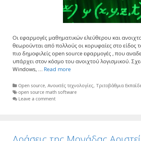
Οι εφαρμογές μαθηματικών ελεύθερου και ανοιχτού
θεωρούνται από πολλούς οι κορυφαίες στο είδος 
πιο δημοφιλείς open source εφαρμογές , που αναδ
υπάρχει στον κόσμο του ανοιχτού λογισμικού. Σχεδ
Windows, …
Read more
Categories
Open source
,
Ανοικτές τεχνολογίες
,
Τριτοβάθμια Εκπαίδ
Tags
open source math software
Leave a comment
Δράσεις της Μονάδας Αριστεία