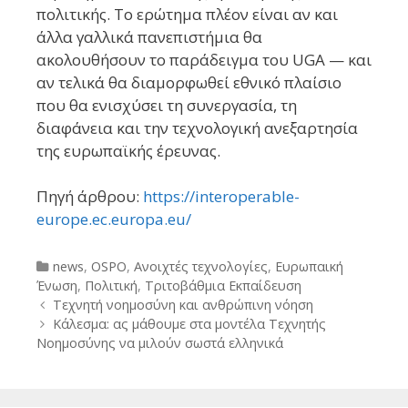
πολιτικής. Το ερώτημα πλέον είναι αν και
άλλα γαλλικά πανεπιστήμια θα
ακολουθήσουν το παράδειγμα του UGA — και
αν τελικά θα διαμορφωθεί εθνικό πλαίσιο
που θα ενισχύσει τη συνεργασία, τη
διαφάνεια και την τεχνολογική ανεξαρτησία
της ευρωπαϊκής έρευνας.
Πηγή άρθρου:
https://interoperable-
europe.ec.europa.eu/
Categories
news
,
OSPO
,
Ανοιχτές τεχνολογίες
,
Ευρωπαική
Ένωση
,
Πολιτική
,
Τριτοβάθμια Εκπαίδευση
Post
Τεχνητή νοημοσύνη και ανθρώπινη νόηση
navigation
Κάλεσμα: ας μάθουμε στα μοντέλα Τεχνητής
Νοημοσύνης να μιλούν σωστά ελληνικά