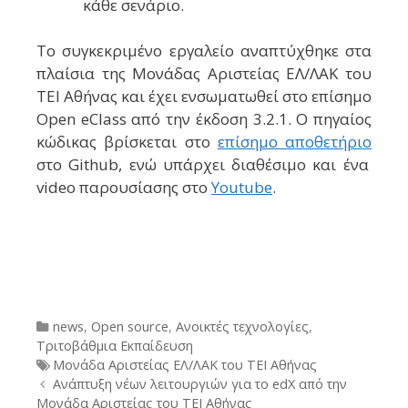
κάθε σενάριο.
Το συγκεκριμένο εργαλείο αναπτύχθηκε στα
πλαίσια της Μονάδας Αριστείας ΕΛ/ΛΑΚ του
ΤΕΙ Αθήνας και έχει ενσωματωθεί στο επίσημο
Open eClass
από την έκδοση 3.2.1. Ο πηγαίος
κώδικας βρίσκεται στο
επίσημο αποθετήριο
στο
Github
, ενώ υπάρχει διαθέσιμο και ένα
video
παρουσίασης στο
Youtube
.
Categories
news
,
Open source
,
Ανοικτές τεχνολογίες
,
Τριτοβάθμια Εκπαίδευση
Tags
Μονάδα Αριστείας ΕΛ/ΛΑΚ του ΤΕΙ Αθήνας
Post
Ανάπτυξη νέων λειτουργιών για το edX από την
navigation
Μονάδα Αριστείας του TEI Αθήνας