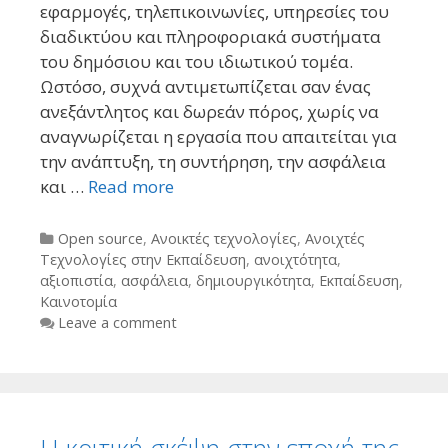
εφαρμογές, τηλεπικοινωνίες, υπηρεσίες του
διαδικτύου και πληροφοριακά συστήματα
του δημόσιου και του ιδιωτικού τομέα.
Ωστόσο, συχνά αντιμετωπίζεται σαν ένας
ανεξάντλητος και δωρεάν πόρος, χωρίς να
αναγνωρίζεται η εργασία που απαιτείται για
την ανάπτυξη, τη συντήρηση, την ασφάλεια
και …
Read more
Categories
Open source
,
Ανοικτές τεχνολογίες
,
Ανοιχτές
Τεχνολογίες στην Εκπαίδευση
,
ανοιχτότητα
,
αξιοπιστία
,
ασφάλεια
,
δημιουργικότητα
,
Εκπαίδευση
,
Καινοτομία
Leave a comment
Η κριτική σκέψη στην εποχή της