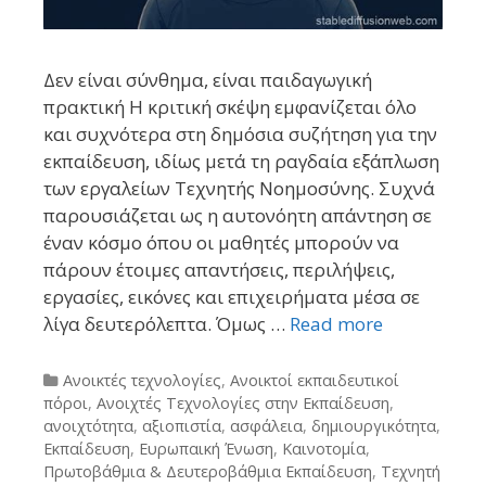
Δεν είναι σύνθημα, είναι παιδαγωγική
πρακτική Η κριτική σκέψη εμφανίζεται όλο
και συχνότερα στη δημόσια συζήτηση για την
εκπαίδευση, ιδίως μετά τη ραγδαία εξάπλωση
των εργαλείων Τεχνητής Νοημοσύνης. Συχνά
παρουσιάζεται ως η αυτονόητη απάντηση σε
έναν κόσμο όπου οι μαθητές μπορούν να
πάρουν έτοιμες απαντήσεις, περιλήψεις,
εργασίες, εικόνες και επιχειρήματα μέσα σε
λίγα δευτερόλεπτα. Όμως …
Read more
Categories
Ανοικτές τεχνολογίες
,
Ανοικτοί εκπαιδευτικοί
πόροι
,
Ανοιχτές Τεχνολογίες στην Εκπαίδευση
,
ανοιχτότητα
,
αξιοπιστία
,
ασφάλεια
,
δημιουργικότητα
,
Εκπαίδευση
,
Ευρωπαική Ένωση
,
Καινοτομία
,
Πρωτοβάθμια & Δευτεροβάθμια Εκπαίδευση
,
Τεχνητή