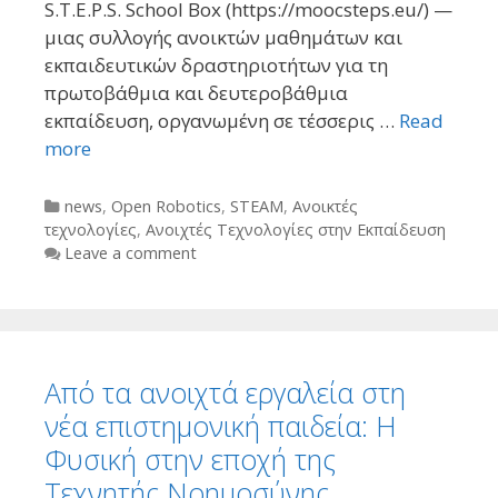
S.T.E.P.S. School Box (https://moocsteps.eu/) —
μιας συλλογής ανοικτών μαθημάτων και
εκπαιδευτικών δραστηριοτήτων για τη
πρωτοβάθμια και δευτεροβάθμια
εκπαίδευση, οργανωμένη σε τέσσερις …
Read
more
Categories
news
,
Open Robotics
,
STEAM
,
Ανοικτές
τεχνολογίες
,
Ανοιχτές Τεχνολογίες στην Εκπαίδευση
Leave a comment
Από τα ανοιχτά εργαλεία στη
νέα επιστημονική παιδεία: Η
Φυσική στην εποχή της
Τεχνητής Νοημοσύνης