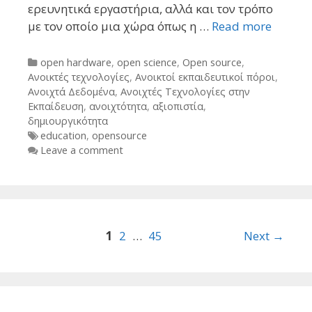
ερευνητικά εργαστήρια, αλλά και τον τρόπο
με τον οποίο μια χώρα όπως η …
Read more
Categories
open hardware
,
open science
,
Open source
,
Ανοικτές τεχνολογίες
,
Ανοικτοί εκπαιδευτικοί πόροι
,
Ανοιχτά Δεδομένα
,
Ανοιχτές Τεχνολογίες στην
Εκπαίδευση
,
ανοιχτότητα
,
αξιοπιστία
,
δημιουργικότητα
Tags
education
,
opensource
Leave a comment
Post
1
2
…
45
Next →
navigation