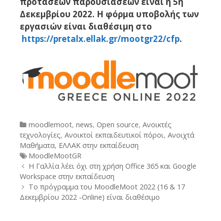
προτάσεων παρουσιάσεων είναι η 5η
Δεκεμβρίου 2022. Η φόρμα υποβολής των
εργασιών είναι διαθέσιμη στο
https://pretalx.ellak.gr/mootgr22/cfp
.
Categories
moodlemoot
,
news
,
Open source
,
Ανοικτές
τεχνολογίες
,
Ανοικτοί εκπαιδευτικοί πόροι
,
Ανοιχτά
Μαθήματα
,
ΕΛΛΑΚ στην εκπαίδευση
Tags
MoodleMootGR
Post
Η Γαλλία λέει όχι στη χρήση Office 365 και Google
navigation
Workspace στην εκπαίδευση
Το πρόγραμμα του MoodleMoot 2022 (16 & 17
Δεκεμβρίου 2022 -Online) είναι διαθέσιμο