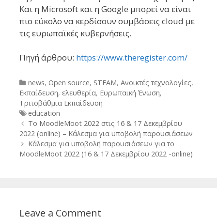
Και η Microsoft και η Google μπορεί να είναι
πιο εύκολο να κερδίσουν συμβάσεις cloud με
τις ευρωπαϊκές κυβερνήσεις.
Πηγή άρθρου:
https://www.theregister.com/
Categories
news
,
Open source
,
STEAM
,
Ανοικτές τεχνολογίες
,
Εκπαίδευση
,
ελευθερία
,
Ευρωπαική Ένωση
,
Τριτοβάθμια Εκπαίδευση
Tags
education
Post
To MoodleMoot 2022 στις 16 & 17 Δεκεμβρίου
navigation
2022 (online) – Κάλεσμα για υποβολή παρουσιάσεων
Κάλεσμα για υποβολή παρουσιάσεων για το
MoodleMoot 2022 (16 & 17 Δεκεμβρίου 2022 -online)
Leave a Comment