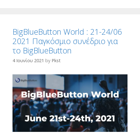
BigBlueButton World : 21-24/06
2021 Παγκόσμιο συνέδριο για
το BigBlueButton
4 Ιουνίου 2021
by
Pkst