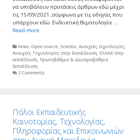
να υποβάλουν προτάσεις άρθρων εδώ μέχρι
τις 15/09/2021 ,σύμφωνα με τις οδηγίες που
υπάρχουν εδώ. Ενδεικτική θεματολογία …
Read more
Categories
news
,
Open source
,
Scientix
,
Ανοιχτές τεχνολογίες
,
Ανοιχτές Τεχνολογίες στην Εκπαίδευση
,
ΕΛΛΑΚ στην
εκπαίδευση
,
Πρωτοβάθμια & Δευτεροβάθμια
Εκπαίδευση
3 Comments
Πόλοι Εκπαιδευτικής
Καινοτομίας, Τεχνολογίας,
Πληροφορίας και Επικοινωνιών
στην Δυτική Μακεδονία