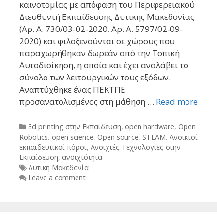
καινοτομίας με απόφαση του Περιφερειακού
Διευθυντή Εκπαίδευσης Δυτικής Μακεδονίας
(Αρ. Α. 730/03-02-2020, Αρ. Α. 5797/02-09-
2020) και φιλοξενούνται σε χώρους που
παραχωρήθηκαν δωρεάν από την Τοπική
Αυτοδιοίκηση, η οποία και έχει αναλάβει το
σύνολο των λειτουργικών τους εξόδων.
Αναπτύχθηκε ένας ΠΕΚΤΠΕ
προσανατολισμένος στη μάθηση …
Read more
Categories
3d printing στην Εκπαίδευση
,
open hardware
,
Open
Robotics
,
open science
,
Open source
,
STEAM
,
Ανοικτοί
εκπαιδευτικοί πόροι
,
Ανοιχτές Τεχνολογίες στην
Εκπαίδευση
,
ανοιχτότητα
Tags
Δυτική Μακεδονία
Leave a comment