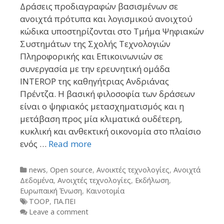
Δράσεις προδιαγραφών βασισμένων σε
ανοιχτά πρότυπα και λογισμικού ανοιχτού
κώδικα υποστηρίζονται στο Τμήμα Ψηφιακών
Συστημάτων της Σχολής Τεχνολογιών
Πληροφορικής και Επικοινωνιών σε
συνεργασία με την ερευνητική ομάδα
INTEROP της καθηγήτριας Ανδριάνας
Πρέντζα. Η βασική φιλοσοφία των δράσεων
είναι ο ψηφιακός μετασχηματισμός και η
μετάβαση προς μία κλιματικά ουδέτερη,
κυκλική και ανθεκτική οικονομία στο πλαίσιο
ενός …
Read more
Categories
news
,
Open source
,
Ανοικτές τεχνολογίες
,
Ανοιχτά
Δεδομένα
,
Ανοιχτές τεχνολογίες
,
Εκδήλωση
,
Ευρωπαική Ένωση
,
Καινοτομία
Tags
TOOP
,
ΠΑ.ΠΕΙ
Leave a comment