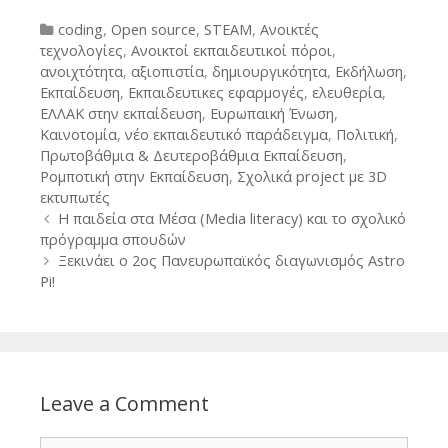
Categories
coding
,
Open source
,
STEAM
,
Ανοικτές
τεχνολογίες
,
Ανοικτοί εκπαιδευτικοί πόροι
,
ανοιχτότητα
,
αξιοπιστία
,
δημιουργικότητα
,
Εκδήλωση
,
Εκπαίδευση
,
Εκπαιδευτικες εφαρμογές
,
ελευθερία
,
ΕΛΛΑΚ στην εκπαίδευση
,
Ευρωπαική Ένωση
,
Καινοτομία
,
νέο εκπαιδευτικό παράδειγμα
,
Πολιτική
,
Πρωτοβάθμια & Δευτεροβάθμια Εκπαίδευση
,
Ρομποτική στην Εκπαίδευση
,
Σχολικά project με 3D
εκτυπωτές
Post
Η παιδεία στα Mέσα (Media literacy) και το σχολικό
navigation
πρόγραμμα σπουδών
Ξεκινάει ο 2ος Πανευρωπαϊκός διαγωνισμός Αstro
Pi!
Leave a Comment