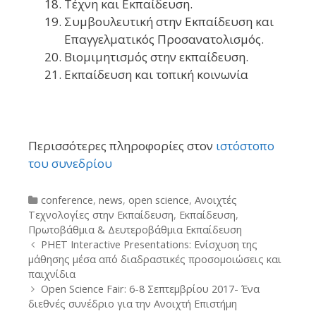
Τέχνη και Εκπαίδευση.
Συμβουλευτική στην Εκπαίδευση και
Επαγγελματικός Προσανατολισμός.
Βιομιμητισμός στην εκπαίδευση.
Εκπαίδευση και τοπική κοινωνία
Περισσότερες πληροφορίες στον
ιστόστοπο
του συνεδρίου
Categories
conference
,
news
,
open science
,
Ανοιχτές
Τεχνολογίες στην Εκπαίδευση
,
Εκπαίδευση
,
Πρωτοβάθμια & Δευτεροβάθμια Εκπαίδευση
Post
PHET Interactive Presentations: Eνίσχυση της
navigation
μάθησης μέσα από διαδραστικές προσομοιώσεις και
παιχνίδια
Open Science Fair: 6-8 Σεπτεμβρίου 2017- Ένα
διεθνές συνέδριο για την Ανοιχτή Επιστήμη