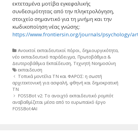
εκτεταμένα μοτίβα εγκεφαλικής
συνδεσιμότητας από την πληκτρολόγηση,
στοιχείο σημαντικό για τη μνήμη και την
κωδικοποίηση νέας γνώσης:
https://www.frontiersin.org/journals/psychology/ar
Categories
Ανοικτοί εκπαιδευτικοί πόροι
,
δημιουργικότητα
,
νέο εκπαιδευτικό παράδειγμα
,
Πρωτοβάθμια &
Δευτεροβάθμια Εκπαίδευση
,
Τεχνητή Νοημοσύνη
Tags
εκπαιδευση
Post
Τοπικά μοντέλα ΤΝ και ΦΑΡΟΣ: η σωστή
navigation
αρχιτεκτονική για ασφαλή, φθηνή και δημοκρατική
ΤΝ
FOSSBot v2: Το ανοιχτό εκπαιδευτικό ρομπότ
αναβαθμίζεται μέσα από το ευρωπαϊκό έργο
FOSSBot4AI