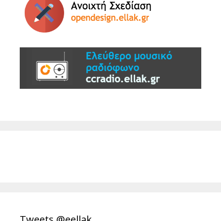
Tweets @eellak