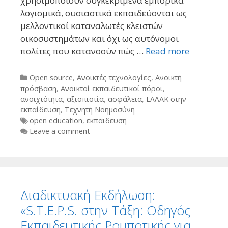
χρησιμοποιούν συγκεκριμένα εμπορικά
λογισμικά, ουσιαστικά εκπαιδεύονται ως
μελλοντικοί καταναλωτές κλειστών
οικοσυστημάτων και όχι ως αυτόνομοι
πολίτες που κατανοούν πώς …
Read more
Categories
Open source
,
Ανοικτές τεχνολογίες
,
Ανοικτή
πρόσβαση
,
Ανοικτοί εκπαιδευτικοί πόροι
,
ανοιχτότητα
,
αξιοπιστία
,
ασφάλεια
,
ΕΛΛΑΚ στην
εκπαίδευση
,
Τεχνητή Νοημοσύνη
Tags
open education
,
εκπαιδευση
Leave a comment
Διαδικτυακή Εκδήλωση:
«S.T.E.P.S. στην Τάξη: Οδηγός
Εκπαιδευτικής Ρομποτικής για