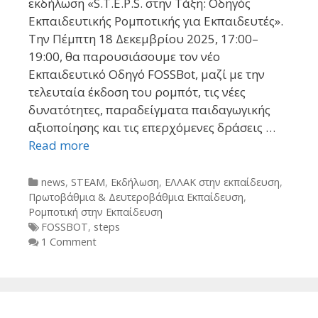
εκδήλωση «S.T.E.P.S. στην Τάξη: Οδηγός
Εκπαιδευτικής Ρομποτικής για Εκπαιδευτές».
Την Πέμπτη 18 Δεκεμβρίου 2025, 17:00–
19:00, θα παρουσιάσουμε τον νέο
Εκπαιδευτικό Οδηγό FOSSBot, μαζί με την
τελευταία έκδοση του ρομπότ, τις νέες
δυνατότητες, παραδείγματα παιδαγωγικής
αξιοποίησης και τις επερχόμενες δράσεις …
Read more
Categories
news
,
STEAM
,
Εκδήλωση
,
ΕΛΛΑΚ στην εκπαίδευση
,
Πρωτοβάθμια & Δευτεροβάθμια Εκπαίδευση
,
Ρομποτική στην Εκπαίδευση
Tags
FOSSBOT
,
steps
1 Comment