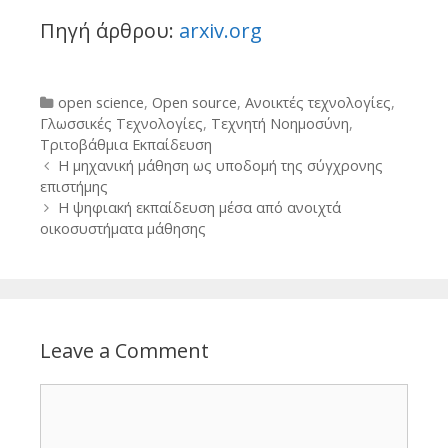
Πηγή άρθρου:
arxiv.org
Categories
open science
,
Open source
,
Ανοικτές τεχνολογίες
,
Γλωσσικές Τεχνολογίες
,
Τεχνητή Νοημοσύνη
,
Τριτοβάθμια Εκπαίδευση
Post
Η μηχανική μάθηση ως υποδομή της σύγχρονης
navigation
επιστήμης
Η ψηφιακή εκπαίδευση μέσα από ανοιχτά
οικοσυστήματα μάθησης
Leave a Comment