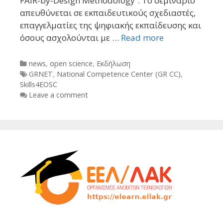
FAIR-by-Design Methodology”. Το σεμινάριο
απευθύνεται σε εκπαιδευτικούς σχεδιαστές,
επαγγελματίες της ψηφιακής εκπαίδευσης και
όσους ασχολούνται με …
Read more
Categories
news
,
open science
,
Εκδήλωση
Tags
GRNET
,
National Competence Center (GR CC)
,
Skills4EOSC
Leave a comment