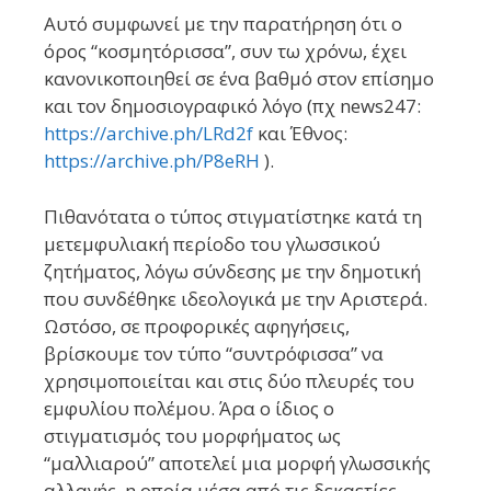
Αυτό συμφωνεί με την παρατήρηση ότι ο
όρος “κοσμητόρισσα”, συν τω χρόνω, έχει
κανονικοποιηθεί σε ένα βαθμό στον επίσημο
και τον δημοσιογραφικό λόγο (πχ news247:
https://archive.ph/LRd2f
και Έθνος:
https://archive.ph/P8eRH
).
Πιθανότατα ο τύπος στιγματίστηκε κατά τη
μετεμφυλιακή περίοδο του γλωσσικού
ζητήματος, λόγω σύνδεσης με την δημοτική
που συνδέθηκε ιδεολογικά με την Αριστερά.
Ωστόσο, σε προφορικές αφηγήσεις,
βρίσκουμε τον τύπο “συντρόφισσα” να
χρησιμοποιείται και στις δύο πλευρές του
εμφυλίου πολέμου. Άρα ο ίδιος ο
στιγματισμός του μορφήματος ως
“μαλλιαρού” αποτελεί μια μορφή γλωσσικής
αλλαγής, η οποία μέσα από τις δεκαετίες