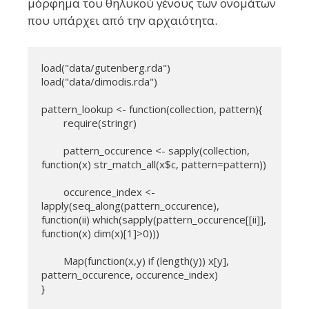
μόρφημα του θηλυκού γένους των ονομάτων
που υπάρχει από την αρχαιότητα.
load("data/gutenberg.rda")

load("data/dimodis.rda")

pattern_lookup <- function(collection, pattern){

	require(stringr)

	pattern_occurence <- sapply(collection, 
function(x) str_match_all(x$c, pattern=pattern))

	occurence_index <- 
lapply(seq_along(pattern_occurence), 
function(ii) which(sapply(pattern_occurence[[ii]], 
function(x) dim(x)[1]>0)))

	Map(function(x,y) if (length(y)) x[y], 
pattern_occurence, occurence_index)

}
