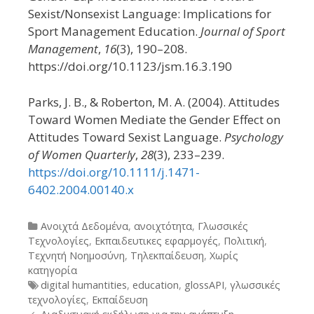
Sexist/Nonsexist Language: Implications for
Sport Management Education.
Journal of Sport
Management
,
16
(3), 190–208.
https://doi.org/10.1123/jsm.16.3.190
Parks, J. B., & Roberton, M. A. (2004). Attitudes
Toward Women Mediate the Gender Effect on
Attitudes Toward Sexist Language.
Psychology
of Women Quarterly
,
28
(3), 233–239.
https://doi.org/10.1111/j.1471-
6402.2004.00140.x
Categories
Ανοιχτά Δεδομένα
,
ανοιχτότητα
,
Γλωσσικές
Τεχνολογίες
,
Εκπαιδευτικες εφαρμογές
,
Πολιτική
,
Τεχνητή Νοημοσύνη
,
Τηλεκπαίδευση
,
Χωρίς
κατηγορία
Tags
digital humantities
,
education
,
glossAPI
,
γλωσσικές
τεχνολογίες
,
Εκπαίδευση
Post