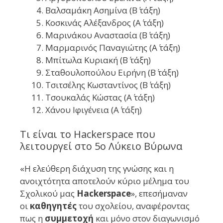
Βαλσαμάκη Ασημίνα (Β΄ τάξη)
Κοσκινάς Αλέξανδρος (Α΄ τάξη)
Μαρινάκου Αναστασία (Β΄ τάξη)
Μαρμαρινός Παναγιώτης (Α΄ τάξη)
Μπίτωλα Κυριακή (Β΄ τάξη)
Σταθουλοπούλου Ειρήνη (Β΄ τάξη)
Τσιτσέλης Κωσταντίνος (Β΄ τάξη)
Τσουκαλάς Κώστας (Α΄ τάξη)
Χάνου Ιφιγένεια (Α΄ τάξη)
Τι είναι το Hackerspace που
λειτουργεί στο 5ο Λύκειο Βύρωνα
«Η ελεύθερη διάχυση της γνώσης και η
ανοιχτότητα αποτελούν κύριο μέλημα του
Σχολικού μας
Hackerspace
», επεσήμαναν
οι
καθηγητές
του σχολείου, αναφέροντας
πως η
συμμετοχή
και μόνο στον διαγωνισμό