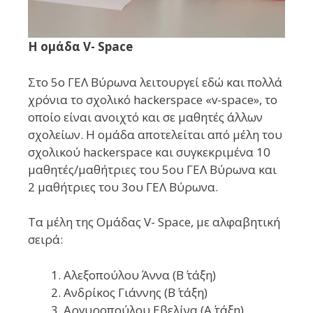
Η ομάδα V- Space
Στο 5ο ΓΕΛ Βύρωνα λειτουργεί εδώ και πολλά
χρόνια το σχολικό hackerspace «v-space», το
οποίο είναι ανοιχτό και σε μαθητές άλλων
σχολείων. Η ομάδα αποτελείται από μέλη του
σχολικού hackerspace και συγκεκριμένα 10
μαθητές/μαθήτριες του 5ου ΓΕΛ Βύρωνα και
2 μαθήτριες του 3ου ΓΕΛ Βύρωνα.
Τα μέλη της Ομάδας V- Space, με αλφαβητική
σειρά:
Αλεξοπούλου Άννα (Β΄ τάξη)
Ανδρίκος Γιάννης (Β΄ τάξη)
Αργυροπούλου Εβελίνα (Α΄ τάξη)