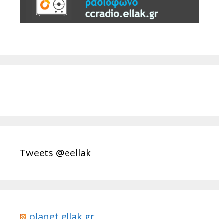
Tweets @eellak
planet.ellak.gr