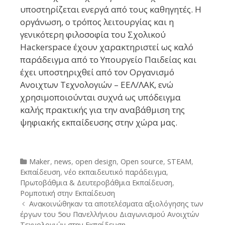
υποστηρίζεται ενεργά από τους καθηγητές. Η
οργάνωση, ο τρόπος λειτουργίας και η
γενικότερη φιλοσοφία του Σχολικού
Hackerspace έχουν χαρακτηριστεί ως καλό
παράδειγμα από το Υπουργείο Παιδείας και
έχει υποστηριχθεί από τον Οργανισμό
Ανοιχτων Τεχνολογιών – ΕΕΛ/ΛΑΚ, ενώ
χρησιμοποιούνται συχνά ως υπόδειγμα
καλής πρακτικής για την αναβάθμιση της
ψηφιακής εκπαίδευσης στην χώρα μας.
Categories
Maker
,
news
,
open design
,
Open source
,
STEAM
,
Εκπαίδευση
,
νέο εκπαιδευτικό παράδειγμα
,
Πρωτοβάθμια & Δευτεροβάθμια Εκπαίδευση
,
Ρομποτική στην Εκπαίδευση
Post
Ανακοινώθηκαν τα αποτελέσματα αξιολόγησης των
navigation
έργων του 5ου Πανελλήνιου Διαγωνισμού Ανοιχτών
Τεχνολογιών στην Εκπαίδευση