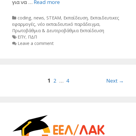
για να …
Read more
Categories
coding
,
news
,
STEAM
,
Εκπαίδευση
,
Εκπαιδευτικες
εφαρμογές
,
νέο εκπαιδευτικό παράδειγμα
,
Πρωτοβάθμια & Δευτεροβάθμια Εκπαίδευση
Tags
ΕΠΥ
,
ΠΔΠ
Leave a comment
Post
1
2
…
4
Next →
navigation