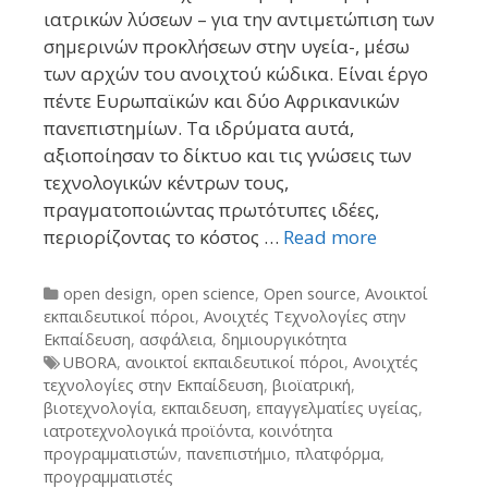
ιατρικών λύσεων – για την αντιμετώπιση των
σημερινών προκλήσεων στην υγεία-, μέσω
των αρχών του ανοιχτού κώδικα. Είναι έργο
πέντε Ευρωπαϊκών και δύο Αφρικανικών
πανεπιστημίων. Τα ιδρύματα αυτά,
αξιοποίησαν το δίκτυο και τις γνώσεις των
τεχνολογικών κέντρων τους,
πραγματοποιώντας πρωτότυπες ιδέες,
περιορίζοντας το κόστος …
Read more
Categories
open design
,
open science
,
Open source
,
Ανοικτοί
εκπαιδευτικοί πόροι
,
Ανοιχτές Τεχνολογίες στην
Εκπαίδευση
,
ασφάλεια
,
δημιουργικότητα
Tags
UBORA
,
ανοικτοί εκπαιδευτικοί πόροι
,
Ανοιχτές
τεχνολογίες στην Εκπαίδευση
,
βιοϊατρική
,
βιοτεχνολογία
,
εκπαιδευση
,
επαγγελματίες υγείας
,
ιατροτεχνολογικά προϊόντα
,
κοινότητα
προγραμματιστών
,
πανεπιστήμιο
,
πλατφόρμα
,
προγραμματιστές