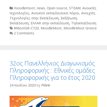
Categories
moodlemoot
,
news
,
Open source
,
STEAM
,
Ανοικτές
τεχνολογίες
,
Ανοικτοί εκπαιδευτικοί πόροι
,
Ανοιχτές
Τεχνολογίες στην Εκπαίδευση
,
Εκδήλωση
,
Εκπαίδευση
,
ΕΛΛΑΚ στην εκπαίδευση
,
Τηλεκπαίδευση
Tags
#MootGR-CY20
,
MoodleMoot
,
MoodleMoot Greece
2 Comments
32ος Πανελλήνιος Διαγωνισμός
Πληροφορικής : Εθνικές ομάδες
Πληροφορικής για το έτος 2020
24 Ιουλίου 2020
by
Pklink