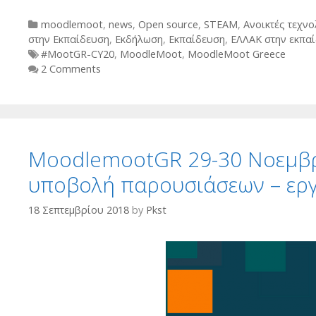
Categories
moodlemoot
,
news
,
Open source
,
STEAM
,
Ανοικτές τεχνο
στην Εκπαίδευση
,
Εκδήλωση
,
Εκπαίδευση
,
ΕΛΛΑΚ στην εκπα
Tags
#MootGR-CY20
,
MoodleMoot
,
MoodleMoot Greece
2 Comments
MoodlemootGR 29-30 Νοεμβρ
υποβολή παρουσιάσεων – ερ
18 Σεπτεμβρίου 2018
by
Pkst