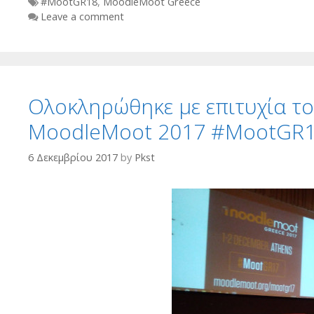
Tags
#MootGR18
,
MoodleMoot Greece
Leave a comment
Ολοκληρώθηκε με επιτυχία το
ΜοοdleMoot 2017 #MootGR
6 Δεκεμβρίου 2017
by
Pkst