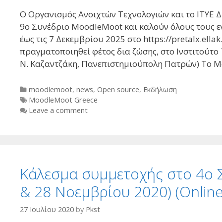
Ο Οργανισμός Ανοιχτών Τεχνολογιών και το ΙΤΥΕ 
9ο Συνέδριο MoodleMoot και καλούν όλους τους ε
έως τις 7 Δεκεμβρίου 2025 στο https://pretalx.el
πραγματοποιηθεί φέτος δια ζώσης, στο Ινστιτούτο
Ν. Καζαντζάκη, Πανεπιστημιούπολη Πατρών) Το 
Categories
moodlemoot
,
news
,
Open source
,
Εκδήλωση
Tags
MoodleMoot Greece
Leave a comment
Κάλεσμα συμμετοχής στο 4ο 
& 28 Νοεμβρίου 2020) (Online
27 Ιουλίου 2020
by
Pkst