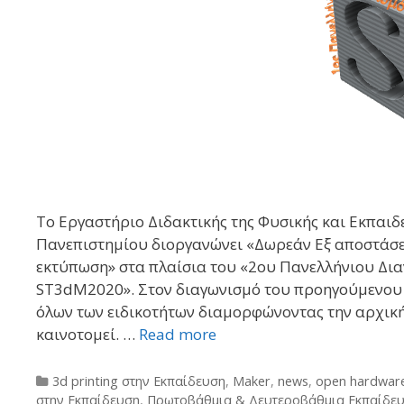
Το Εργαστήριο Διδακτικής της Φυσικής και Εκπαιδ
Πανεπιστημίου διοργανώνει «Δωρεάν Εξ αποστάσε
εκτύπωση» στα πλαίσια του «2ου Πανελλήνιου Δι
ST3dM2020». Στον διαγωνισμό του προηγούμενου έ
όλων των ειδικοτήτων διαμορφώνοντας την αρχική 
καινοτομεί. …
Read more
Categories
3d printing στην Εκπαίδευση
,
Maker
,
news
,
open hardwar
στην Εκπαίδευση
,
Πρωτοβάθμια & Δευτεροβάθμια Εκπαίδε