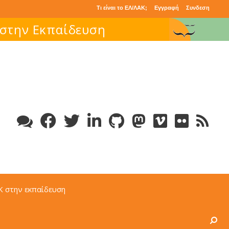
Τι είναι το ΕΛ/ΛΑΚ;
Εγγραφή
Συνδεση
Κ στην εκπαίδευση
Search