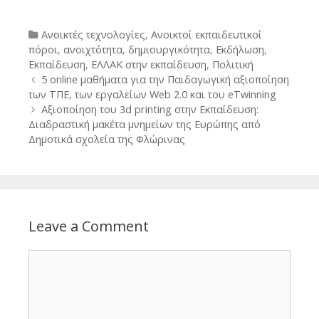
Categories
Ανοικτές τεχνολογίες
,
Ανοικτοί εκπαιδευτικοί
πόροι
,
ανοιχτότητα
,
δημιουργικότητα
,
Εκδήλωση
,
Εκπαίδευση
,
ΕΛΛΑΚ στην εκπαίδευση
,
Πολιτική
Post
5 online μαθήματα για την Παιδαγωγική αξιοποίηση
navigation
των ΤΠΕ, των εργαλείων Web 2.0 και του eTwinning
Αξιοποίηση του 3d printing στην Εκπαίδευση:
Διαδραστική μακέτα μνημείων της Ευρώπης από
Δημοτικά σχολεία της Φλώρινας
Leave a Comment