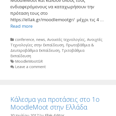
MoodleMoot και καλούν όλους τους
ενδιαφερόμενους να καταχωρήσουν την
πρόταση τους στο
https://ellak.gr/moodlemootgr/ μέχρι τις 4 …
Read more
Categories
conference
,
news
,
Ανοικτές τεχνολογίες
,
Ανοιχτές
Τεχνολογίες στην Εκπαίδευση
,
Πρωτοβάθμια &
Δευτεροβάθμια Εκπαίδευση
,
Τριτοβάθμια
Εκπαίδευση
Tags
MoodleMootGR
Leave a comment
Κάλεσμα για προτάσεις στο 1ο
MoodleMoot στην Ελλάδα
30 Ιουλίου 2017
by
Ellak-Editor