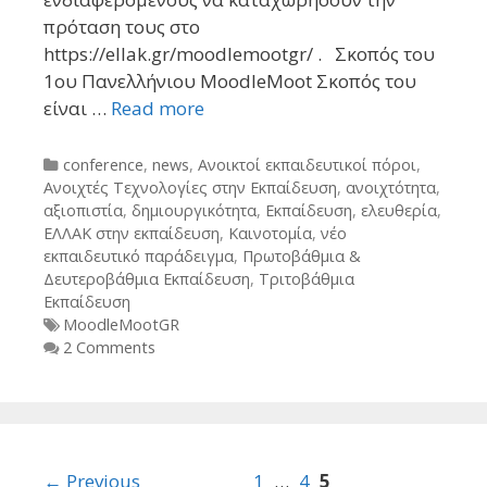
πρόταση τους στο
https://ellak.gr/moodlemootgr/ . Σκοπός του
1ου Πανελλήνιου MoodleMoot Σκοπός του
είναι …
Read more
Categories
conference
,
news
,
Ανοικτοί εκπαιδευτικοί πόροι
,
Ανοιχτές Τεχνολογίες στην Εκπαίδευση
,
ανοιχτότητα
,
αξιοπιστία
,
δημιουργικότητα
,
Εκπαίδευση
,
ελευθερία
,
ΕΛΛΑΚ στην εκπαίδευση
,
Καινοτομία
,
νέο
εκπαιδευτικό παράδειγμα
,
Πρωτοβάθμια &
Δευτεροβάθμια Εκπαίδευση
,
Τριτοβάθμια
Εκπαίδευση
Tags
MoodleMootGR
2 Comments
Post
← Previous
1
…
4
5