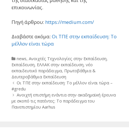
της διαδικασίας μάθησης και της
επικοινωνίας.
Πηγή άρθρου:
https://medium.com/
Διαβάστε ακόμα:
Οι ΤΠΕ στην εκπαίδευση: Το
μέλλον είναι τώρα
Categories
news
,
Ανοιχτές Τεχνολογίες στην Εκπαίδευση
,
Εκπαίδευση
,
ΕΛΛΑΚ στην εκπαίδευση
,
νέο
εκπαιδευτικό παράδειγμα
,
Πρωτοβάθμια &
Δευτεροβάθμια Εκπαίδευση
Post
Οι ΤΠΕ στην εκπαίδευση: Το μέλλον είναι τώρα –
navigation
#gredu
Ανοιχτή επιστήμη ενάντια στην ακαδημαϊκή έρευνα
με σκοπό τις πατέντες: Το παράδειγμα του
Πανεπιστημίου Aarhus