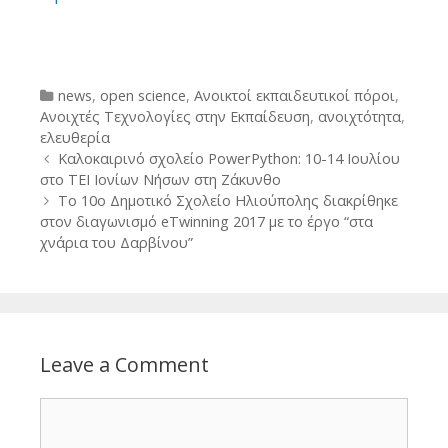
Categories
news
,
open science
,
Ανοικτοί εκπαιδευτικοί πόροι
,
Ανοιχτές Τεχνολογίες στην Εκπαίδευση
,
ανοιχτότητα
,
ελευθερία
Post
Kαλοκαιρινό σχολείο PowerPython: 10-14 Ιουλίου
navigation
στο ΤΕΙ Ιονίων Νήσων στη Ζάκυνθο
Το 10ο Δημοτικό Σχολείο Ηλιούπολης διακρίθηκε
στον διαγωνισμό eTwinning 2017 με το έργο “στα
χνάρια του Δαρβίνου”
Leave a Comment