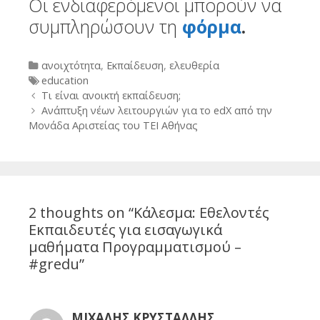
Οι ενδιαφερόμενοι μπορούν να
συμπληρώσουν τη
φόρμα
.
Categories
ανοιχτότητα
,
Εκπαίδευση
,
ελευθερία
Tags
education
Post
Τι είναι ανοικτή εκπαίδευση;
navigation
Ανάπτυξη νέων λειτουργιών για το edX από την
Μονάδα Αριστείας του TEI Αθήνας
2 thoughts on “
Κάλεσμα: Εθελοντές
Εκπαιδευτές για εισαγωγικά
μαθήματα Προγραμματισμού –
#gredu
”
ΜΙΧΑΛΗΣ ΚΡΥΣΤΑΛΛΗΣ