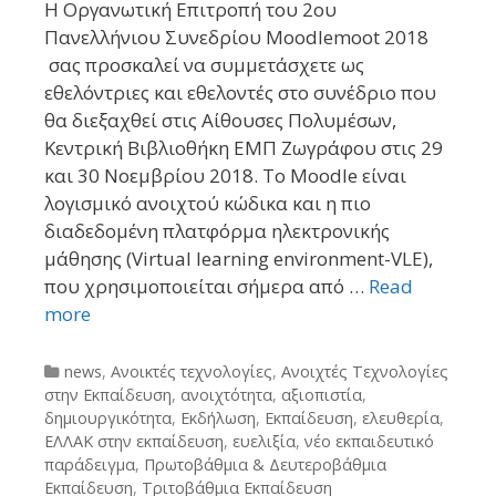
H Οργανωτική Επιτροπή του 2ου
Πανελλήνιου Συνεδρίου Moodlemoot 2018
σας προσκαλεί να συμμετάσχετε ως
εθελόντριες και εθελοντές στο συνέδριο που
θα διεξαχθεί στις Αίθουσες Πολυμέσων,
Κεντρική Βιβλιοθήκη ΕΜΠ Ζωγράφου στις 29
και 30 Νοεμβρίου 2018. Το Moodle είναι
λογισμικό ανοιχτού κώδικα και η πιο
διαδεδομένη πλατφόρμα ηλεκτρονικής
μάθησης (Virtual learning environment-VLE),
που χρησιμοποιείται σήμερα από …
Read
more
Categories
news
,
Ανοικτές τεχνολογίες
,
Ανοιχτές Τεχνολογίες
στην Εκπαίδευση
,
ανοιχτότητα
,
αξιοπιστία
,
δημιουργικότητα
,
Εκδήλωση
,
Εκπαίδευση
,
ελευθερία
,
ΕΛΛΑΚ στην εκπαίδευση
,
ευελιξία
,
νέο εκπαιδευτικό
παράδειγμα
,
Πρωτοβάθμια & Δευτεροβάθμια
Εκπαίδευση
,
Τριτοβάθμια Εκπαίδευση