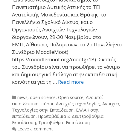
Πανεπιστήμιο Δυτικής Αττικής το ΤΕΙ
Ανατολικής Μακεδονίας και Θράκης, το
Πανελλήνιο Σχολικό Δίκτυο, και ο
Οργανισμός Ανοιχτών Τεχνολογιών
διοργανώνουν, 29-30 Νοεμβρίου στο
ΕΜΠ, Αίθουσες Πολυμέσων, το 2ο Πανελλήνιο
Συνέδριο MoodleMoot(
https://moodlemoot.org/mootgr18). Σκοπός
του Συνεδρίου είναι να προωθήσει το γόνιμο
και δημιουργικό διάλογο στην εκπαιδευτική
κοινότητα για τη …
Read more
Categories
news
,
open science
,
Open source
,
Ανοικτοί
εκπαιδευτικοί πόροι
,
Ανοιχτές τεχνολογίες
,
Ανοιχτές
Τεχνολογίες στην Εκπαίδευση
,
ΕΛΛΑΚ στην
εκπαίδευση
,
Πρωτοβάθμια & Δευτεροβάθμια
Εκπαίδευση
,
Τριτοβάθμια Εκπαίδευση
Leave a comment