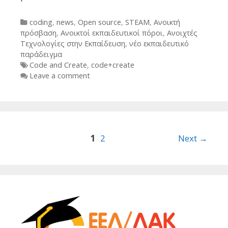
Categories
coding
,
news
,
Open source
,
STEAM
,
Ανοικτή
πρόσβαση
,
Ανοικτοί εκπαιδευτικοί πόροι
,
Ανοιχτές
Τεχνολογίες στην Εκπαίδευση
,
νέο εκπαιδευτικό
παράδειγμα
Tags
Code and Create
,
code+create
Leave a comment
Post
1
2
Next →
navigation