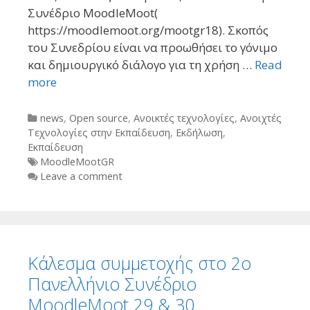
Συνέδριο MoodleMoot(
https://moodlemoot.org/mootgr18). Σκοπός
του Συνεδρίου είναι να προωθήσει το γόνιμο
και δημιουργικό διάλογο για τη χρήση …
Read
more
Categories
news
,
Open source
,
Ανοικτές τεχνολογίες
,
Ανοιχτές
Τεχνολογίες στην Εκπαίδευση
,
Εκδήλωση
,
Εκπαίδευση
Tags
MoodleMootGR
Leave a comment
Κάλεσμα συμμετοχής στο 2ο
Πανελλήνιο Συνέδριο
MoodleMoot 29 & 30