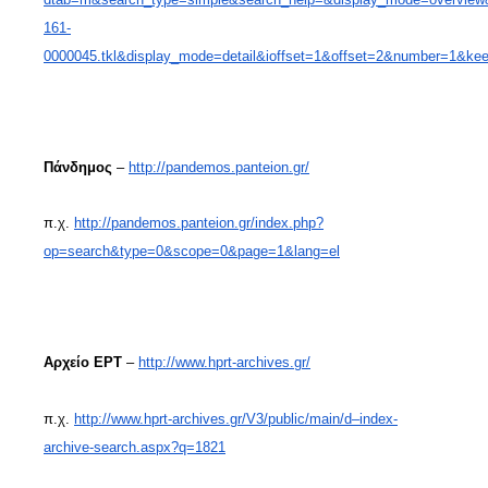
161-
0000045.tkl&display_mode=detail&ioffset=1&offset=2&number=1&ke
Πάνδημος
–
http://pandemos.panteion.gr/
π.χ.
http://pandemos.panteion.gr/index.php?
op=search&type=0&scope=0&page=1&lang=el
Αρχείο ΕΡΤ
–
http://www.hprt-archives.gr/
π.χ.
http://www.hprt-archives.gr/V3/public/main/d–index-
archive-search.aspx?q=1821