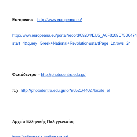
Europeana
–
http://www.europeana.eu/
http://www.europeana.eu/portal/record/09204/EUS_A6F8109E75B64
start=4&query=Greek+National+Revolution&startPage=1&rows=24
Φωτόδεντρο
–
http://photodentro.edu.gr/
π.χ.
http://photodentro.edu.gr/lor/r/8521/4402?locale=el
Αρχείο Ελληνικής Παλιγγενεσίας