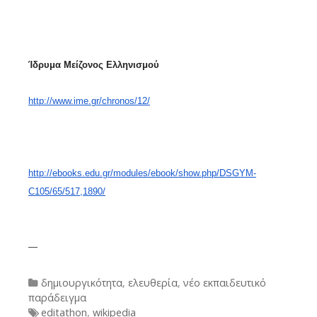
Ίδρυμα Μείζονος Ελληνισμού
http://www.ime.gr/chronos/12/
http://ebooks.edu.gr/modules/ebook/show.php/DSGYM-
C105/65/517,1890/
—
Categories
δημιουργικότητα
,
ελευθερία
,
νέο εκπαιδευτικό
παράδειγμα
Tags
editathon
,
wikipedia