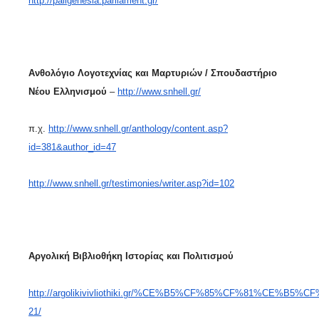
http://paligenesia.parliament.gr/
Ανθολόγιο Λογοτεχνίας και Μαρτυριών / Σπουδαστήριο
Νέου Ελληνισμού
–
http://www.snhell.gr/
π.χ.
http://www.snhell.gr/anthology/content.asp?
id=381&author_id=47
http://www.snhell.gr/testimonies/writer.asp?id=102
Αργολική Βιβλιοθήκη Ιστορίας και Πολιτισμού
http://argolikivivliothiki.gr/%CE%B5%CF%85%CF%81%CE%B5
21/