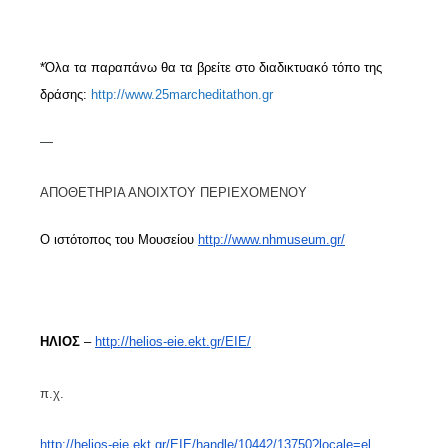
*Όλα τα παραπάνω θα τα βρείτε στο διαδικτυακό τόπο της
δράσης:
http
://
www
.25
marcheditathon
.
gr
—
ΑΠΟΘΕΤΗΡΙΑ ΑΝΟΙΧΤΟΥ ΠΕΡΙΕΧΟΜΕΝΟΥ
Ο ιστότοπος του Μουσείου
http://www.nhmuseum.gr/
ΗΛΙΟΣ
–
http://helios-eie.ekt.gr/EIE/
π.χ.
http://helios-eie.ekt.gr/EIE/handle/10442/13750?locale=el