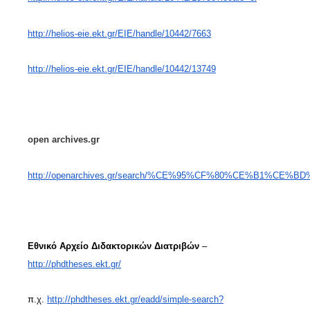
http://helios-eie.ekt.gr/EIE/handle/10442/7663
http://helios-eie.ekt.gr/EIE/handle/10442/13749
open archives.gr
http://openarchives.gr/search/%CE%95%CF%80%CE%B1%C
Εθνικό Αρχείο Διδακτορικών Διατριβών
–
http://phdtheses.ekt.gr/
π.χ.
http://phdtheses.ekt.gr/eadd/simple-search?