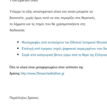
Υποστηρικτικό υλικό
Υπάρχει το εξής υποστηρικτικό υλικό στο οποίο μπορείτε να
βασιστείτε, χωρίς όμως αυτό να σας περιορίζει στις θεματικές,
τα λήμματα και τις πηγές που θα χρησιμοποιήσετε στη
διαδικασία:
Φωτογραφίες
από
αντικείμενα
του
Εθνικού
Ιστορικού
Μουσεί
Επιλογή
από
έγκριτες
πηγές
ψηφιακού
περιεχομένου
που
δι
Σειρά
από
εισαγωγικά
βίντεο
γύρω
από
το
θέμα
της
Ελληνικ
Όλο το υλικό είναι μεταφορτωμένο στον ιστότοπο της
δράσης
http
://
www
.25
marcheditathon
.
gr
Παράλληλες δράσεις