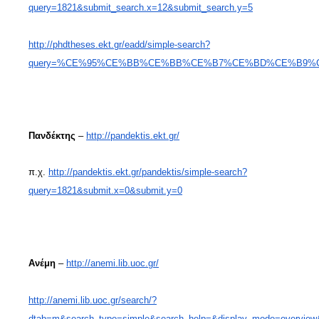
query=1821&submit_search.x=12&submit_search.y=5
http://phdtheses.ekt.gr/eadd/simple-search?
query=%CE%95%CE%BB%CE%BB%CE%B7%CE%BD%CE%B9%
Πανδέκτης
–
http://pandektis.ekt.gr/
π.χ.
http://pandektis.ekt.gr/pandektis/simple-search?
query=1821&submit.x=0&submit.y=0
Ανέμη
–
http://anemi.lib.uoc.gr/
http://anemi.lib.uoc.gr/search/?
dtab=m&search_type=simple&search_help=&display_mode=overview&