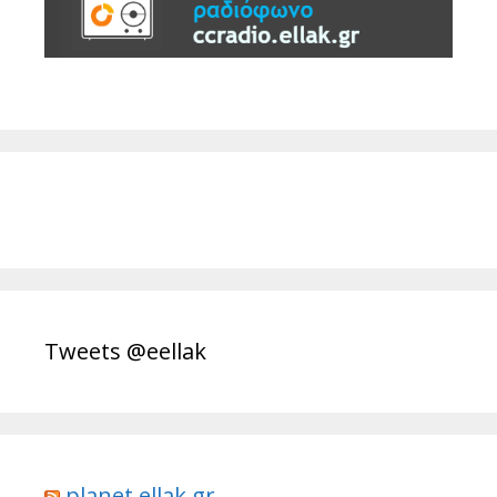
Tweets @eellak
planet.ellak.gr