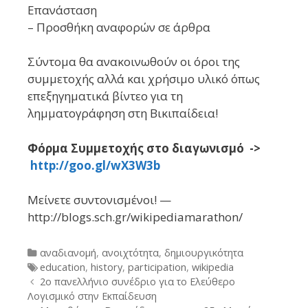
Επανάσταση
– Προσθήκη αναφορών σε άρθρα
Σύντομα θα ανακοινωθούν οι όροι της
συμμετοχής αλλά και χρήσιμο υλικό όπως
επεξηγηματικά βίντεο για τη
λημματογράφηση στη Βικιπαίδεια!
Φόρμα Συμμετοχής στο διαγωνισμό ->
http://goo.gl/wX3W3b
Μείνετε συντονισμένοι! —
http://blogs.sch.gr/wikipediamarathon/
Categories
αναδιανομή
,
ανοιχτότητα
,
δημιουργικότητα
Tags
education
,
history
,
participation
,
wikipedia
Post
2ο πανελλήνιο συνέδριο για το Ελεύθερο
navigation
Λογισμικό στην Εκπαίδευση