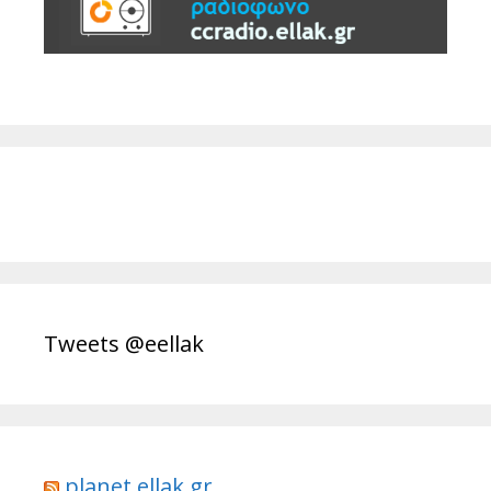
Tweets @eellak
planet.ellak.gr