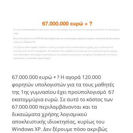
σύγχρονης ψηφιακής οικονομίας. Βρίσκεται σε λειτουργικά
συστήματα, υπολογιστικά νέφη, επιστημονικές εφαρμογές,
τηλεπικοινωνίες, υπηρεσίες του διαδικτύου και
πληροφοριακά συστήματα του δημόσιου και του ιδιωτικού
τομέα. Ωστόσο, συχνά αντιμετωπίζεται σαν ένας
ανεξάντλητος και δωρεάν πόρος, χωρίς να αναγνωρίζεται η
εργασία που απαιτείται για την ανάπτυξη, τη συντήρηση, την
ασφάλεια και ...
Περισσότερα...
67.000.000 ευρώ + ? Η αγορά 120.000
φορητών υπολογιστών για τα τους μαθητές
της 1ης γυμνασίου έχει προϋπολογισμό 67
εκατομμύρια ευρώ. Σε αυτό το κόστος των
67.000.000 περιλαμβάνονται και τα
δικαιώματα χρήσης λογισμικού
αποκλειστικής ιδιοκτησίας, κυρίως του
Windows XP. Δεν ξέρουμε πόσο ακριβώς