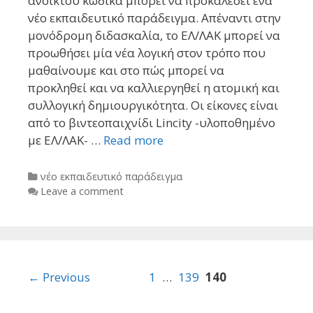
ανοικτού κώδικα μπορεί να προκαλέσει ένα
νέο εκπαιδευτικό παράδειγμα. Aπέναντι στην
μονόδρομη διδασκαλία, το ΕΛ/ΛΑΚ μπορεί να
προωθήσει μία νέα λογική στον τρόπο που
μαθαίνουμε και στο πώς μπορεί να
προκληθεί και να καλλιεργηθεί η ατομική και
συλλογική δημιουργικότητα. Οι είκονες είναι
από το βιντεοπαιχνίδι Lincity -υλοποθημένο
με ΕΛ/ΛΑΚ- …
Read more
Categories
νέο εκπαιδευτικό παράδειγμα
Leave a comment
Post
← Previous
1
…
139
140
navigation