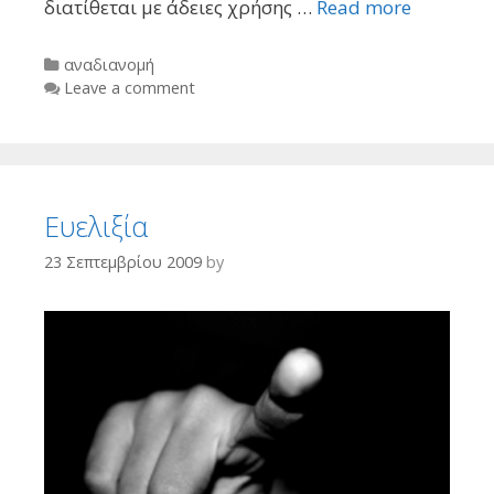
διατίθεται με άδειες χρήσης …
Read more
Categories
αναδιανομή
Leave a comment
Ευελιξία
23 Σεπτεμβρίου 2009
by