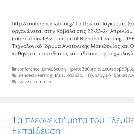
http://conference.iabl.org/ Το Πρώτο Παγκόσμιο Σ
οργανώνεται στην Καβάλα στις 22-23-24 Απριλίου
(International Association of Blended Learning – IA
Τεχνολογικό Ίδρυμα Ανατολικής Μακεδονίας και Θρ
καθηγητές, εκπαιδευτές και ειδικούς της τεχνολογί
Categories
conference
,
Εκπαίδευση
,
Πρωτοβάθμια & Δευτεροβάθμια
Tags
Blended Learning
,
IABL
,
Καβάλα
,
Τεχνολογικό Ίδρυμα Αν
Leave a comment
Τα πλεονεκτήματα του Ελεύθ
Εκπαίδευση