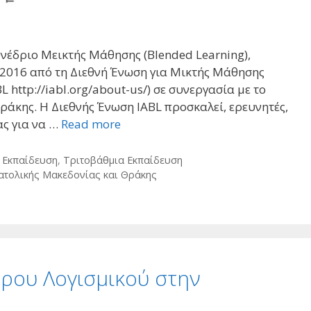
υνέδριο Μεικτής Μάθησης (Blended Learning),
 2016 από τη Διεθνή Ένωση για Μικτής Μάθησης
BL http://iabl.org/about-us/) σε συνεργασία με το
άκης. H Διεθνής Ένωση IABL προσκαλεί, ερευνητές,
ας για να …
Read more
 Εκπαίδευση
,
Τριτοβάθμια Εκπαίδευση
ατολικής Μακεδονίας και Θράκης
ερου Λογισμικού στην